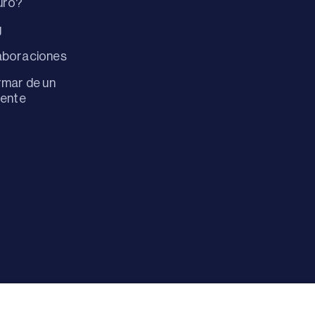
uro?
g
aboraciones
rmar de un
dente