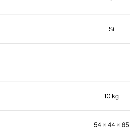
-
Sí
-
10 kg
54 × 44 × 65