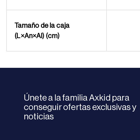
Tamaño de la caja
(L×An×Al) (cm)
Únete a la familia Axkid para
conseguir ofertas exclusivas y
noticias