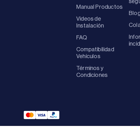
seg
Manual Productos
Blo
Videos de
Col
Instalación
Info
FAQ
inci
Compatibilidad
Vehículos
Términos y
Condiciones
Mastercard Payment
Visa Payment
Paypal Payment