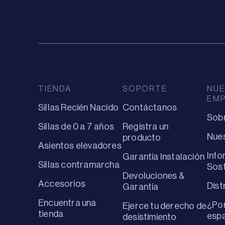
TIENDA
SOPORTE
NUE
EM
Sillas Recién Nacido
Contáctanos
Sob
Sillas de 0 a 7 años
Registra un
Nues
producto
Asientos elevadores
Info
Garantía Instalación
Sillas contramarcha
Sost
Devoluciones &
Accesorios
Dist
Garantía
Encuentra una
¿Por
Ejerce tu derecho de
tienda
espa
desistimiento