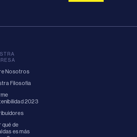
STRA
PRESA
re Nosotros
tra Filosofía
rme
enibilidad 2023
ribuidores
 qué de
ldas es más