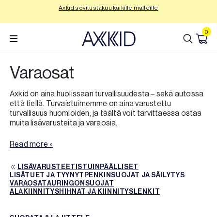
Siirry
Axkid sovitustakuu kaikille malleille
Tu
sisältöön
0
Varaosat
Axkid on aina huolissaan turvallisuudesta – sekä autossa
että tiellä. Turvaistuimemme on aina varustettu
turvallisuus huomioiden, ja täältä voit tarvittaessa ostaa
muita lisävarusteita ja varaosia.
Read more »
LISÄVARUSTEET
ISTUINPÄÄLLISET
LISÄVARUSTEET
LISÄTUET JA TYYNYT
ISTUINPÄÄLLISET
PENKINSUOJAT JA SÄILYTYS
LISÄTUET JA TYYNYT
VARAOSAT
AURINGONSUOJAT
PENKINSUOJAT JA SÄILYTYS
VARAOSAT
ALAKIINNITYSHIHNAT JA KIINNITYSLENKIT
AURINGONSUOJAT
ALAKIINNITYSHIHNAT JA KIINNITYSLENKIT