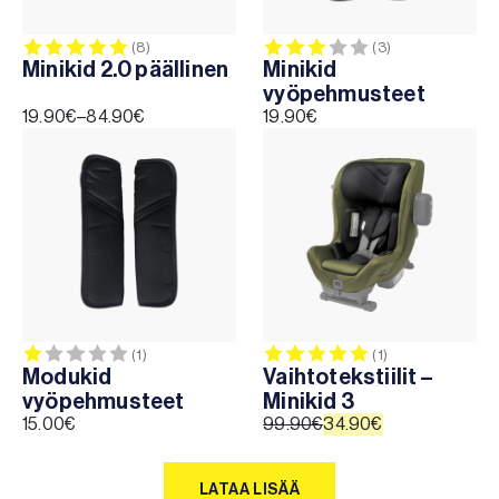
Arvio:
5.0 5:sta tähdestä
Arvio:
3.0 5:sta täh
(8)
(3)
Minikid 2.0 päällinen
Minikid
vyöpehmusteet
19.90
€
–
84.90
€
19.90
€
Hintaluokka:
19.90€
-
84.90€
Arvio:
1.0 5:sta tähdestä
Arvio:
5.0 5:sta täh
(1)
(1)
Modukid
Vaihtotekstiilit –
vyöpehmusteet
Minikid 3
15.00
€
99.90
€
34.90
€
Alkuperäinen
Nykyinen
hinta
hinta
oli:
on:
LATAA LISÄÄ