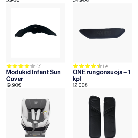
5.90
€
34.90
€
Arvio:
4.0 5:sta tähdestä
Arvio:
4.2 5:sta täh
(3)
(9)
Modukid Infant Sun
ONE rungonsuoja – 1
Cover
kpl
19.90
€
12.00
€