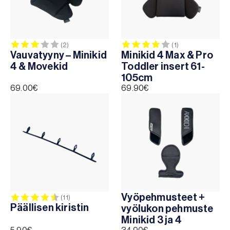
Move
Movekid
One
Rekid
Arvio:
3.0 5:sta tähdestä
Arvio:
4.0 5:sta täh
(2)
(1)
Up
Vauvatyyny – Minikid
Minikid 4 Max & Pro
4 & Movekid
Toddler insert 61-
Wolmax
105cm
69.00
€
69.90
€
Vyöpehmusteet +
Arvio:
4.9 5:sta tähdestä
(11)
Päällisen kiristin
vyölukon pehmuste
Minikid 3 ja 4