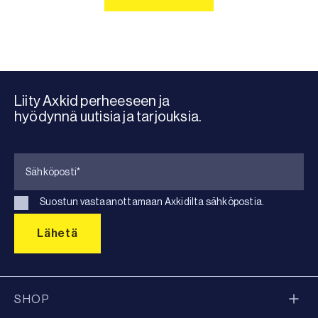
LATAA LISÄÄ
99.90€.
34.90€.
Liity Axkid perheeseen ja
hyödynnä uutisia ja tarjouksia.
Suostun vastaanottamaan Axkidilta sähköpostia.
SHOP