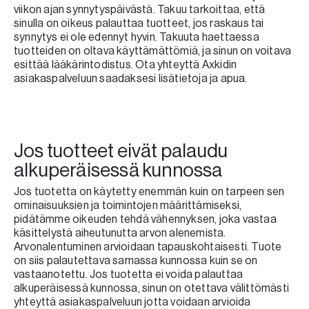
viikon ajan synnytyspäivästä. Takuu tarkoittaa, että
sinulla on oikeus palauttaa tuotteet, jos raskaus tai
synnytys ei ole edennyt hyvin. Takuuta haettaessa
tuotteiden on oltava käyttämättömiä, ja sinun on voitava
esittää lääkärintodistus. Ota yhteyttä Axkidin
asiakaspalveluun saadaksesi lisätietoja ja apua.
Jos tuotteet eivät palaudu
alkuperäisessä kunnossa
Jos tuotetta on käytetty enemmän kuin on tarpeen sen
ominaisuuksien ja toimintojen määrittämiseksi,
pidätämme oikeuden tehdä vähennyksen, joka vastaa
käsittelystä aiheutunutta arvon alenemista.
Arvonalentuminen arvioidaan tapauskohtaisesti. Tuote
on siis palautettava samassa kunnossa kuin se on
vastaanotettu. Jos tuotetta ei voida palauttaa
alkuperäisessä kunnossa, sinun on otettava välittömästi
yhteyttä asiakaspalveluun jotta voidaan arvioida