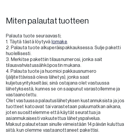
Miten palautat tuotteen
Palauta tuote seuraavasti;
1. Täytä tästä löytyvä
lomake
.
2. Palauta tuote alkuperäispakkauksessa. Sulje paketti
huolellisesti.
3. Merkitse pakettiin tilausnumerosi, jonka sait
tilausvahvistussähköpostin mukana.
4. Palauta tuote ja huomioi pakkausnumero
(jäljitettävissä oleva lähetys), jonka saat
kuljetusyritykseltäsi, sinä ostajana olet vastuussa
lähetyksestä, kunnes se on saapunut varastollemme ja
vastaanotettu.
Olet vastuussa palautuslähetyksen kustannuksista ja jos
tuotteet katoavat tai varastetaan paluumatkan aikana,
joten suosittelemme että käytät seurattua ja
asianmukaisesti vakuutettua lähetyspalvelua.
Maksut palautetaan sinulle viimeistään 14 päivän kuluttua
siitä, kun olemme vastaanottaneet pakettisi.