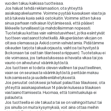
vuoden takuu kaikissa tuotteissa.
Jos haluat tehdä reklamaation, ota yhteyttä
asiakaspalveluumme. Voimme pyytää kuvauksen viasta ja
sitä tukevia kuvia sekä ostokuitin. Voimme sitten tukea
sinua parhaan ratkaisun löytämisessä, että pääset
liikkeelle turvallisesti ja mahdollisimman nopeasti.
Tuotetakuu kattaa vain valmistusvirheet, jotka esiintyivät
tuotteen vastaanottohetkellä. Alkuperäisten vikojen on
oltava olemassa ja Axkid.comin vahvistamia. Pidätämme
oikeuden tarjota takuukorjausta, vaihtoa tai hyvitystä
(kokonaan tai osittain tilanteesta riippuen). Tuotetakuu ei
ole voimassa, jos tarkastuksessa ei havaita vikaa tai jos
vaurio on aiheutunut väärinkäytöstä.
Jos tuotteen ei todeta olevan viallinen tai puutteellinen,
vaan se on seurausta väärinkäytöstä, peritään maksu
kokoamisesta ja uudelleenlähetyksestä.
Jos peruutat ostoksesi ja haluat palauttaa tilauksesi, ota
yhteyttä asiakaspalveluun 14 päivän kuluessa tilauksen
vastaanottamisesta. Huomaa, että toimituskuluja ei
palauteta.
Jos tuotteella ei ole takuuta tai se on vahingoittunut tai
jos sinulla on muita kysymyksiä, voit aina ottaa meihin