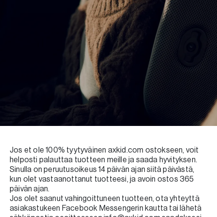
Jos et ole 100% tyytyväinen axkid.com ostokseen, voit
helposti palauttaa tuotteen meille ja saada hyvityksen.
Sinulla on peruutusoikeus 14 päivän ajan siitä päivästä,
kun olet vastaanottanut tuotteesi, ja avoin ostos 365
päivän ajan.
Jos olet saanut vahingoittuneen tuotteen, ota yhteyttä
asiakastukeen Facebook Messengerin kautta tai lähetä