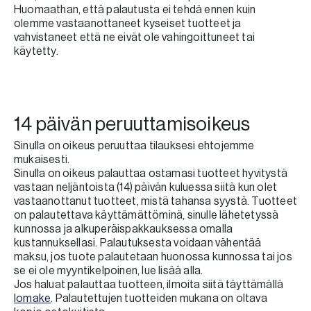
Huomaathan, että palautusta ei tehdä ennen kuin
olemme vastaanottaneet kyseiset tuotteet ja
vahvistaneet että ne eivät ole vahingoittuneet tai
käytetty.
14 päivän peruuttamisoikeus
Sinulla on oikeus peruuttaa tilauksesi ehtojemme
mukaisesti.
Sinulla on oikeus palauttaa ostamasi tuotteet hyvitystä
vastaan neljäntoista (14) päivän kuluessa siitä kun olet
vastaanottanut tuotteet, mistä tahansa syystä. Tuotteet
on palautettava käyttämättöminä, sinulle lähetetyssä
kunnossa ja alkuperäispakkauksessa omalla
kustannuksellasi. Palautuksesta voidaan vähentää
maksu, jos tuote palautetaan huonossa kunnossa tai jos
se ei ole myyntikelpoinen, lue lisää alla.
Jos haluat palauttaa tuotteen, ilmoita siitä täyttämällä
lomake
. Palautettujen tuotteiden mukana on oltava