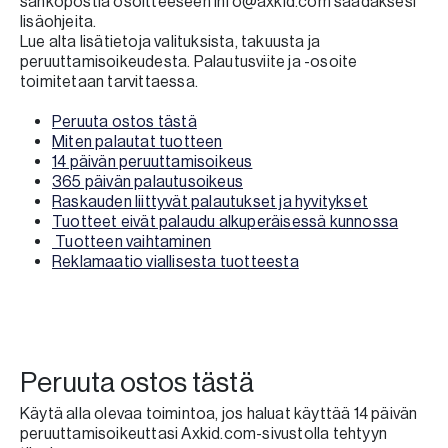
sähköpostia osoitteeseen info@axkid.com saadaksesi
lisäohjeita.
Lue alta lisätietoja valituksista, takuusta ja
peruuttamisoikeudesta. Palautusviite ja -osoite
toimitetaan tarvittaessa.
Peruuta ostos tästä
Miten palautat tuotteen
14 päivän peruuttamisoikeus
365 päivän palautusoikeus
Raskauden liittyvät palautukset ja hyvitykset
Tuotteet eivät palaudu alkuperäisessä kunnossa
Tuotteen vaihtaminen
Reklamaatio viallisesta tuotteesta
Peruuta ostos tästä
Käytä alla olevaa toimintoa, jos haluat käyttää 14 päivän
peruuttamisoikeuttasi Axkid.com-sivustolla tehtyyn