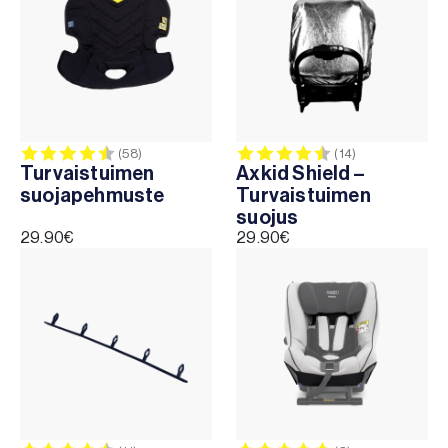
Väri
Lisätarvikkeet
Arvio:
4.7 5:sta tähdestä
Arvio:
4.9 5:sta tä
(58)
(14)
Mukavuus & suojaus
Turvaistuimen
Axkid Shield –
suojapehmuste
Turvaistuimen
Tuotteiden yhteensopivuus
suojus
29.90
€
29.90
€
Babyfix
Bigkid
Envirobaby
Envirokid
Gokid
Minikid 2
Minikid 3
Minikid 4
Minikid 4 Max