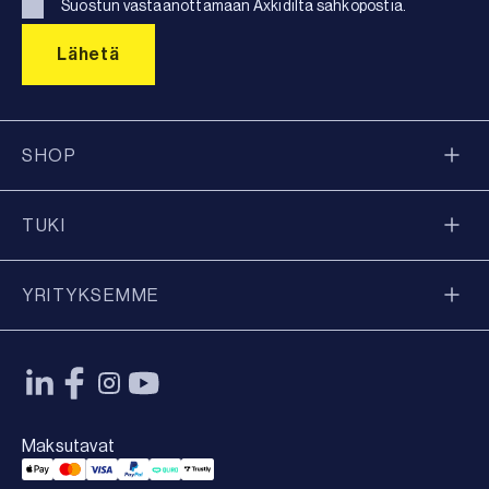
Suostun vastaanottamaan Axkidilta sähköpostia.
SHOP
TUKI
YRITYKSEMME
Maksutavat
Applepay Payment
Mastercard Payment
Visa Payment
Paypal Payment
Qliro Payment
Trustly Payment