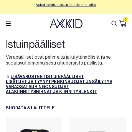
Siirry
Axkid sovitustakuu kaikille malleille
Tu
sisältöön
0
Istuinpäälliset
Varapäälliset ovat pehmeitä ja käytännöllisiä, ja ne
suojaavat erinomaisesti alkuperäistä päällistä.
LISÄVARUSTEET
ISTUINPÄÄLLISET
LISÄVARUSTEET
LISÄTUET JA TYYNYT
ISTUINPÄÄLLISET
PENKINSUOJAT JA SÄILYTYS
LISÄTUET JA TYYNYT
VARAOSAT
AURINGONSUOJAT
PENKINSUOJAT JA SÄILYTYS
VARAOSAT
ALAKIINNITYSHIHNAT JA KIINNITYSLENKIT
AURINGONSUOJAT
ALAKIINNITYSHIHNAT JA KIINNITYSLENKIT
SUODATA & LAJITTELE
SUODATIN