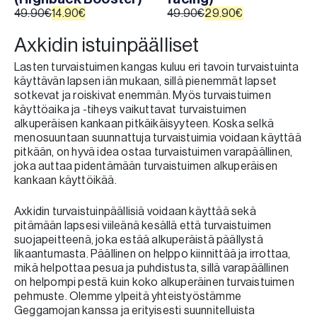
49.90
€
14.90
€
49.90
€
29.90
€
Alkuperäinen
Nykyinen
Alkuperäinen
Nykyinen
hinta
hinta
Axkidin istuinpäälliset
hinta
hinta
oli:
on:
oli:
on:
Lasten turvaistuimen kangas kuluu eri tavoin turvaistuinta
49.90€.
14.90€.
49.90€.
29.90€.
käyttävän lapsen iän mukaan, sillä pienemmät lapset
sotkevat ja roiskivat enemmän. Myös turvaistuimen
käyttöaika ja -tiheys vaikuttavat turvaistuimen
alkuperäisen kankaan pitkäikäisyyteen. Koska selkä
menosuuntaan suunnattuja turvaistuimia voidaan käyttää
pitkään, on hyvä idea ostaa turvaistuimen varapäällinen,
joka auttaa pidentämään turvaistuimen alkuperäisen
kankaan käyttöikää.
Axkidin turvaistuinpäällisiä voidaan käyttää sekä
pitämään lapsesi viileänä kesällä että turvaistuimen
suojapeitteenä, joka estää alkuperäistä päällystä
likaantumasta. Päällinen on helppo kiinnittää ja irrottaa,
mikä helpottaa pesua ja puhdistusta, sillä varapäällinen
on helpompi pestä kuin koko alkuperäinen turvaistuimen
pehmuste. Olemme ylpeitä yhteistyöstämme
Geggamojan kanssa ja erityisesti suunnitelluista