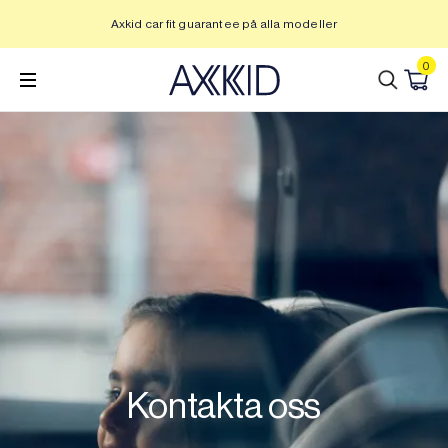
Hoppa
Axkid car fit guarantee på alla modeller
U
till
innehåll
0
Kontakta oss